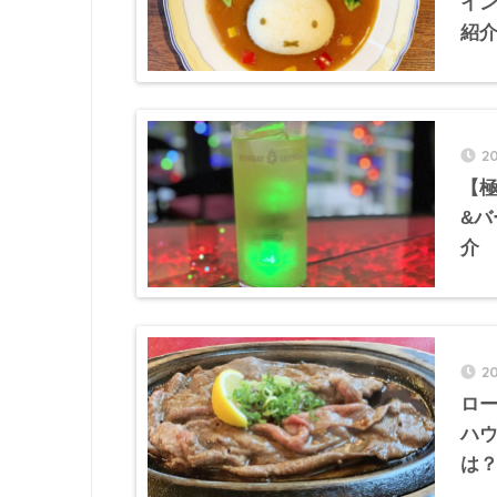
イ
紹
2
【
&
介
2
ロ
ハ
は