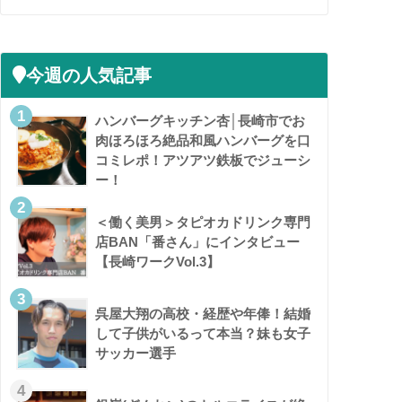
今週の人気記事
ハンバーグキッチン杏│長崎市でお
肉ほろほろ絶品和風ハンバーグを口
コミレポ！アツアツ鉄板でジューシ
ー！
＜働く美男＞タピオカドリンク専門
店BAN「番さん」にインタビュー
【長崎ワークVol.3】
呉屋大翔の高校・経歴や年俸！結婚
して子供がいるって本当？妹も女子
サッカー選手