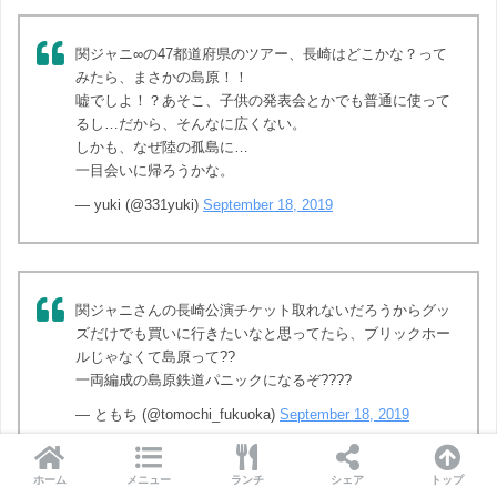
関ジャニ∞の47都道府県のツアー、長崎はどこかな？って
みたら、まさかの島原！！
嘘でしよ！？あそこ、子供の発表会とかでも普通に使って
るし…だから、そんなに広くない。
しかも、なぜ陸の孤島に…
一目会いに帰ろうかな。
— yuki (@331yuki)
September 18, 2019
関ジャニさんの長崎公演チケット取れないだろうからグッ
ズだけでも買いに行きたいなと思ってたら、ブリックホー
ルじゃなくて島原って??
一両編成の島原鉄道パニックになるぞ????
— ともち (@tomochi_fukuoka)
September 18, 2019
ホーム
メニュー
ランチ
シェア
トップ