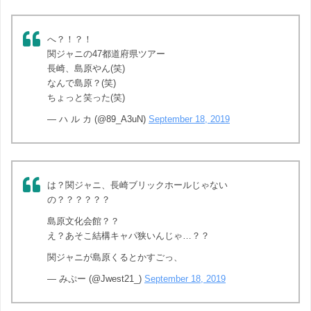
へ？！？！
関ジャニの47都道府県ツアー
長崎、島原やん(笑)
なんで島原？(笑)
ちょっと笑った(笑)
— ハ ル カ (@89_A3uN)
September 18, 2019
は？関ジャニ、長崎ブリックホールじゃない
の？？？？？？
島原文化会館？？
え？あそこ結構キャパ狭いんじゃ…？？
関ジャニが島原くるとかすごっ、
— みぷー (@Jwest21_)
September 18, 2019