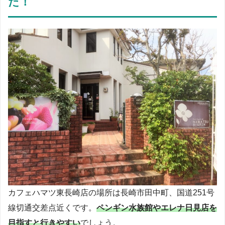
た！
カフェハマツ東長崎店の場所は長崎市田中町、国道251号
線切通交差点近くです。
ペンギン水族館やエレナ日見店を
目指すと行きやすい
でしょう。