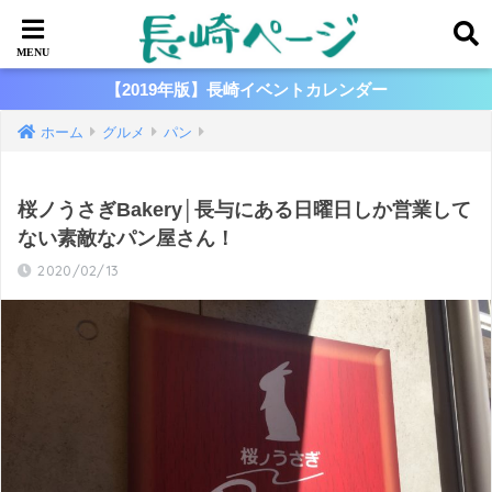
【2019年版】長崎イベントカレンダー
ホーム
グルメ
パン
桜ノうさぎBakery│長与にある日曜日しか営業して
ない素敵なパン屋さん！
2020/02/13