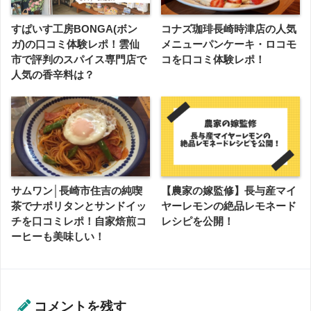
すぱいす工房BONGA(ボン
コナズ珈琲長崎時津店の人気
ガ)の口コミ体験レポ！雲仙
メニューパンケーキ・ロコモ
市で評判のスパイス専門店で
コを口コミ体験レポ！
人気の香辛料は？
サムワン│長崎市住吉の純喫
【農家の嫁監修】長与産マイ
茶でナポリタンとサンドイッ
ヤーレモンの絶品レモネード
チを口コミレポ！自家焙煎コ
レシピを公開！
ーヒーも美味しい！
コメントを残す